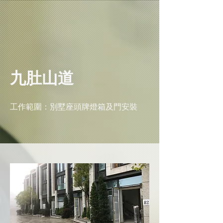
​九肚山道
​工作範圍：別墅座頭牌燈箱及門安裝