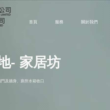
首頁
服務
關於我們
地- 家居坊
璃門及牆身、廁所水箱收口